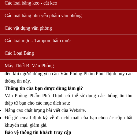
tên, địa chỉ email hoặc các thông tin khác của bạn để giúp Văn
Các loại băng keo - cắt keo
Phòng Phẩm Phú Thịnh cải thiện việc cung cấp dịch vụ, thông tin
khyến mãi.
Các mặt hàng nhu yếu phẩm văn phòng
Khi nào thông tin được thu thập?
Các vật dụng văn phòng
Văn Phòng Phẩm Phú Thịnh thu thập thông tin khi bạn đăng ký
thành viên, hoặc đăng ký nhận bản tin.
Các loại mực - Tampon thấm mực
Thông tin được lưu trong bao lâu?
Thông tin thành viên được lưu trữ từ khi bạn đăng ký hoặc cung
Các Loại Bảng
cấp các thông tin này cho Văn Phòng Phẩm Phú Thịnh qua các
Máy Thiết Bị Văn Phòng
tính năng đăng ký. Thông tin thành viên, đăng ký sẽ được lưu trữ
đến khi người dùng yêu cầu Văn Phòng Phẩm Phú Thịnh hủy các
thông tin này.
Thông tin của bạn được dùng làm gì?
Văn Phòng Phẩm Phú Thịnh có thể sử dụng các thông tin thu
thập từ bạn cho các mục đích sau:
Nâng cao chất lượng bài viết của Website.
Để gửi email định kỳ về địa chỉ mail của bạn cho các cập nhật
khuyến mại, giảm giá.
Bảo vệ thông tin khách truy cập