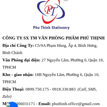
CÔNG TY SX TM VĂN PHÒNG PHẨM PHÚ THỊNH
Địa chỉ Công Ty:
C5/9A Phạm Hùng, Ấp 4, Bình Hưng,
Bình Chánh
Văn Phòng đại diện:
27 Nguyễn Lâm, Phường 6, Quận 10,
TPHCM
Kho - giao nhận:
18B Nguyễn Lâm, Phường 6, Quận 10,
TPHCM
Điện Thoại:
0899.750.175 - 0918.330.883
(Call, SMS,
Zalo)
MST:
Email:
0306031171 -
phuthinh.office@gmail.com