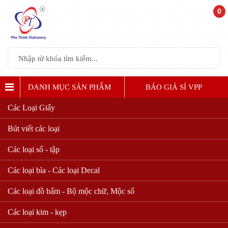
0
DANH MỤC SẢN PHẨM
BÁO GIẢ SỈ VPP
Các Loại Giấy
Chính sách đổi trả hàng miễn phí
Bút viết các loại
Các loại sổ - tập
CHÍNH SÁCH ĐỔI TRẢ HÀNG MIỄN PHÍ - VĂN
PHÒNG PHẨM PHÚ THỊNH
Các loại bìa - Các loại Decal
Văn phòng phẩm là hàng brand new 100% nguyên đai
Các loại đồ bấm - Bộ mộc chữ, Mộc số
nguyên kiện. Vì vậy khi quý khách nhận hàng vui lòng
Các loại kim - kẹp
kiểm tra kỹ càng bảo đảm đúng số lượng và chất lượng