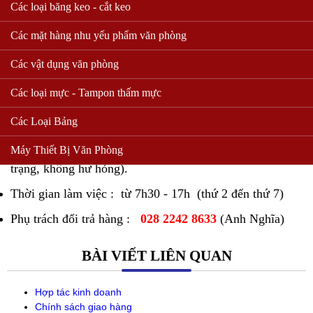
Các loại băng keo - cắt keo
của nhà sản xuất.
Các mặt hàng nhu yếu phẩm văn phòng
Sản phẩm được giao nếu không đúng yêu cầu của quý
Các vật dụng văn phòng
khách về chủng loại, quy cách, nhãn hiệu hoặc sản phẩm
không phù hợp trong sử dụng. Công ty chúng tôi sẽ đổi,
Các loại mực - Tampon thấm mực
trả lại cho quý khách trong thời gian 7 ngày kể từ thời
Các Loại Bảng
điểm giao hàng (với điều kiện hàng còn giữ nguyên tình
Máy Thiết Bị Văn Phòng
trạng, không hư hỏng).
Thời gian làm việc : từ 7h30 - 17h (thứ 2 đến thứ 7)
Phụ trách đổi trả hàng :
028 2242 8633
(
Anh Nghĩa
)
BÀI VIẾT LIÊN QUAN
Hợp tác kinh doanh
Chính sách giao hàng