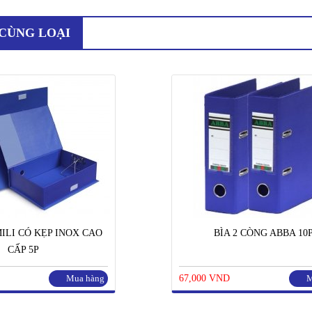
CÙNG LOẠI
MILI CÓ KẸP INOX CAO
BÌA 2 CÒNG ABBA 10
CẤP 5P
Mua hàng
67,000 VND
M