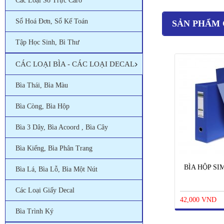
Các Loại Sổ Trực Caro
Sổ Hoá Đơn, Sổ Kế Toán
SẢN PHẨM 
Tập Học Sinh, Bì Thư
CÁC LOẠI BÌA - CÁC LOẠI DECAL
Bìa Thái, Bìa Màu
Bìa Còng, Bìa Hộp
Bìa 3 Dây, Bìa Acoord , Bìa Cây
Bìa Kiếng, Bìa Phân Trang
BÌA HỘP SI
Bìa Lá, Bìa Lỗ, Bìa Một Nút
Các Loại Giấy Decal
42,000 VND
Bìa Trình Ký