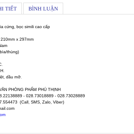
I TIẾT
BÌNH LUẬN
a cứng, bọc simili cao cấp
;
210mm x 297mm
 Nam
bìa/thùng)
C.
RH.
ệt, dầu mỡ.
VĂN PHÒNG PHẨM PHÚ THỊNH
8.22138889 - 028.73018889 - 028.73028889
.554473 (Call, SMS, Zalo, Viber)
mail.com
com