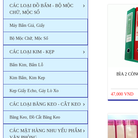
CÁC LOẠI ĐỒ BẤM - BỘ MỘC
CHỮ, MỘC SỐ
Máy Bấm Giá, Giấy
Bộ Mộc Chữ, Mộc Số
CÁC LOẠI KIM - KẸP
Bấm Kim, Bấm Lỗ
BÌA 2 CÒN
Kim Bấm, Kim Kẹp
Kẹp Giấy Echo, Gáy Lò Xo
47,000 VND
CÁC LOẠI BĂNG KEO - CẮT KEO
Băng Keo, Đồ Cắt Băng Keo
CÁC MẶT HÀNG NHU YẾU PHẨM
VĂN PHÒNG