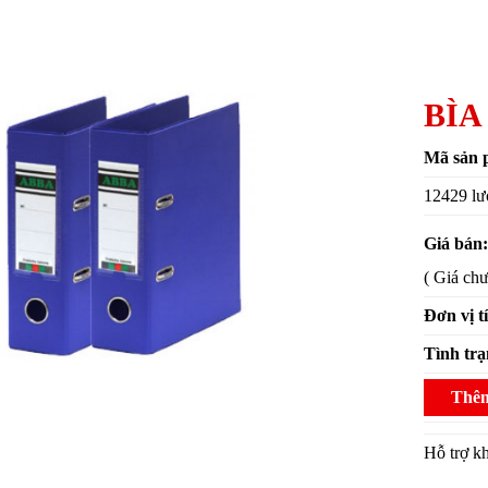
BÌA
Mã sản 
12429 lư
Giá bán
( Giá ch
Đơn vị t
Tình tr
Thêm
Hỗ trợ 