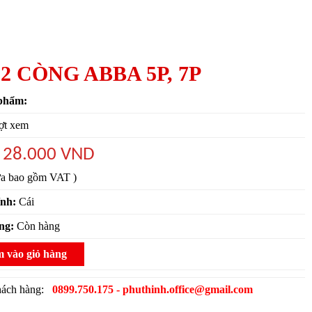
 2 CÒNG ABBA 5P, 7P
phẩm:
ợt xem
28.000 VND
:
ưa bao gồm VAT )
ính:
Cái
ạng:
Còn hàng
 vào giỏ hàng
khách hàng:
0899.750.175 - phuthinh.office@gmail.com