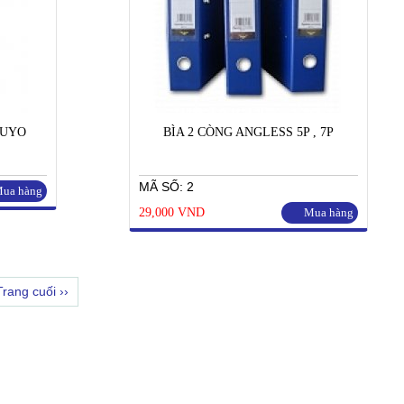
KUYO
BÌA 2 CÒNG ANGLESS 5P , 7P
MÃ SỐ: 2
ua hàng
29,000 VND
Mua hàng
Trang cuối ››