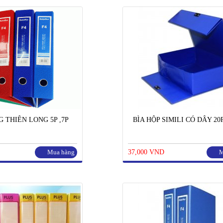
G THIÊN LONG 5P ,7P
BÌA HỘP SIMILI CÓ DÂY 20
Mua hàng
37,000 VND
M