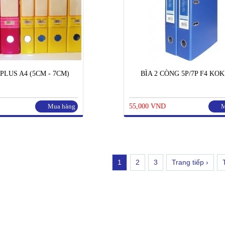
PLUS A4 (5CM - 7CM)
BÌA 2 CÒNG 5P/7P F4 KO
Mua hàng
55,000 VND
M
1
2
3
Trang tiếp ›