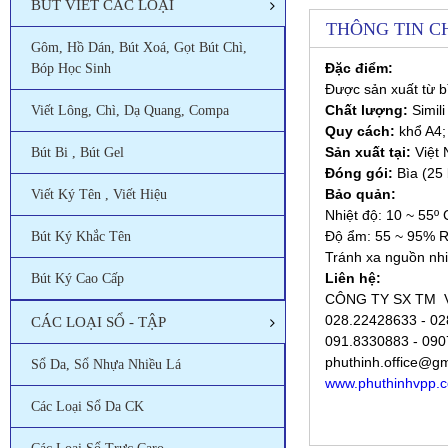
BÚT VIẾT CÁC LOẠI
THÔNG TIN CH
Gôm, Hồ Dán, Bút Xoá, Gọt Bút Chì,
Đặc điểm:
Bóp Học Sinh
Được sản xuất từ bì
Chất lượng:
Simili
Viết Lông, Chì, Dạ Quang, Compa
Quy cách:
khổ A4
Sản xuất tại:
Việt
Bút Bi , Bút Gel
Đóng gói:
Bìa (25 
Bảo quản:
Viết Ký Tên , Viết Hiệu
Nhiệt độ: 10 ~ 55º 
Độ ẩm: 55 ~ 95% 
Bút Ký Khắc Tên
Tránh xa nguồn nhi
Liên hệ:
Bút Ký Cao Cấp
CÔNG TY SX TM 
028.22428633 - 02
CÁC LOẠI SỔ - TẬP
091.8330883 - 0907
phuthinh.office@g
Sổ Da, Sổ Nhựa Nhiều Lá
www.phuthinhvpp.
Các Loại Sổ Da CK