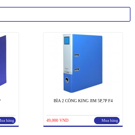
P
BÌA 2 CÒNG KING JIM 5P,7P F4
ua hàng
49,000 VND
Mua hàng