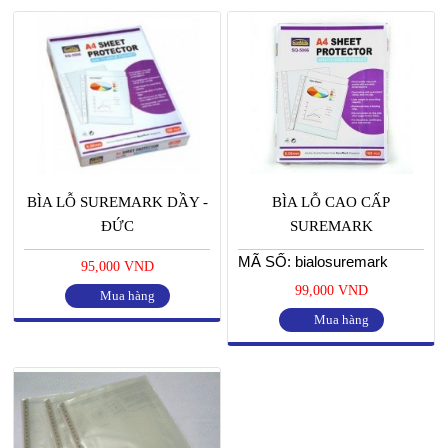
BÌA LỖ SUREMARK DẦY -
BÌA LỖ CAO CẤP
ĐỨC
SUREMARK
MÃ SỐ: bialosuremark
95,000 VND
99,000 VND
Mua hàng
Mua hàng