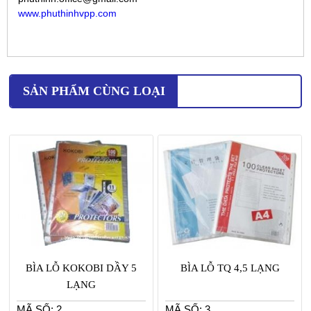
www.phuthinhvpp.com
SẢN PHẨM CÙNG LOẠI
BÌA LỖ KOKOBI DẦY 5
BÌA LỖ TQ 4,5 LẠNG
LẠNG
MÃ SỐ: 2
MÃ SỐ: 3