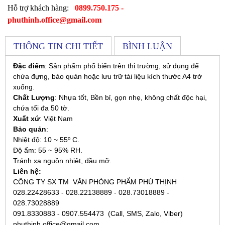
Hỗ trợ khách hàng:
0899.750.175 -
phuthinh.office@gmail.com
THÔNG TIN CHI TIẾT
BÌNH LUẬN
Đặc điểm
: Sản phẩm phổ biến trên thị trường, sử dụng để
chứa đựng, bảo quản hoặc lưu trữ tài liệu kích thước A4 trở
xuống.
Chất Lượng
: Nhựa tốt, Bền bỉ, gọn nhẹ, không chất độc hại,
chứa tối đa 50 tờ.
Xuất xứ
: Việt Nam
Bảo quản
:
Nhiệt độ: 10 ~ 55º C.
Độ ẩm: 55 ~ 95% RH.
Tránh xa nguồn nhiệt, dầu mỡ.
Liên hệ:
CÔNG TY SX TM VĂN PHÒNG PHẨM PHÚ THỊNH
028.22428633 - 028.22138889 - 028.73018889 -
028.73028889
091.8330883 - 0907.554473 (Call, SMS, Zalo, Viber)
phuthinh.office@gmail.com