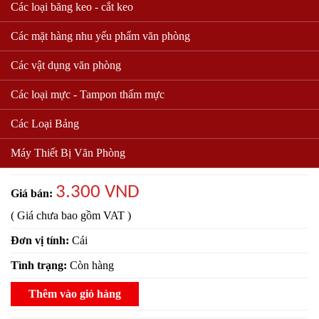
Các loại băng keo - cắt keo
Các mặt hàng nhu yếu phẩm văn phòng
Các vật dụng văn phòng
Các loại mực - Tampon thấm mực
BÌA NÚT MYCLEAR A4, F4
Các Loại Bảng
Mã sản phẩm:
7
Máy Thiết Bị Văn Phòng
5255 lượt xem
3.300 VND
Giá bán:
( Giá chưa bao gồm VAT )
Đơn vị tính:
Cái
Tình trạng:
Còn hàng
Thêm vào giỏ hàng