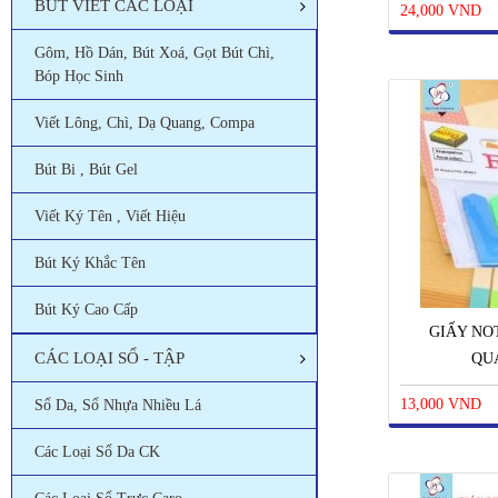
BÚT VIẾT CÁC LOẠI
24,000 VND
Gôm, Hồ Dán, Bút Xoá, Gọt Bút Chì,
Bóp Học Sinh
Viết Lông, Chì, Dạ Quang, Compa
Bút Bi , Bút Gel
Viết Ký Tên , Viết Hiệu
Bút Ký Khắc Tên
Bút Ký Cao Cấp
GIẤY NO
CÁC LOẠI SỔ - TẬP
QU
13,000 VND
Sổ Da, Sổ Nhựa Nhiều Lá
Các Loại Sổ Da CK