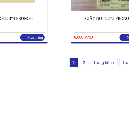
OTE 3*4 PRONOTI
GIẤY NOTE 3*3 PRONO
Mua hàng
6,000 VND
M
1
2
Trang tiếp ›
Tra