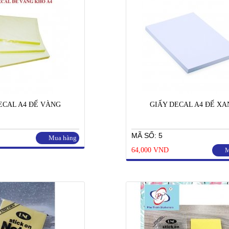
ECAL A4 ĐẾ VÀNG
GIẤY DECAL A4 ĐẾ XA
MÃ SỐ: 5
Mua hàng
64,000 VND
M