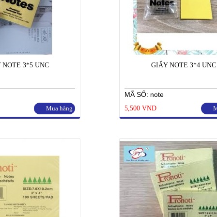
 NOTE 3*5 UNC
GIẤY NOTE 3*4 UNC
MÃ SỐ: note
Mua hàng
5,500 VND
M