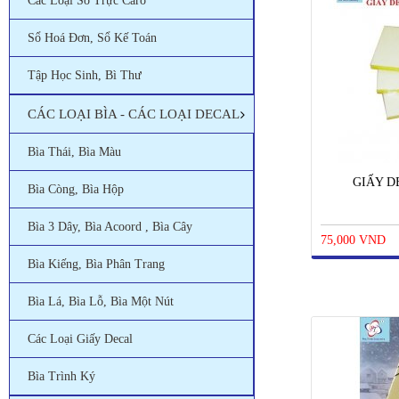
Các Loại Sổ Trực Caro
Sổ Hoá Đơn, Sổ Kế Toán
Tập Học Sinh, Bì Thư
CÁC LOẠI BÌA - CÁC LOẠI DECAL
Bìa Thái, Bìa Màu
GIẤY D
Bìa Còng, Bìa Hộp
Bìa 3 Dây, Bìa Acoord , Bìa Cây
75,000 VND
Bìa Kiếng, Bìa Phân Trang
Bìa Lá, Bìa Lỗ, Bìa Một Nút
Các Loại Giấy Decal
Bìa Trình Ký