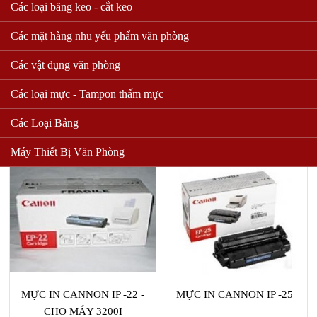
Các loại băng keo - cắt keo
Các mặt hàng nhu yếu phẩm văn phòng
MỰC MÁY IN CÁC LOẠI
MỰC IN HP 13 A -CHO
MÁY HP 1300
Các vật dụng văn phòng
MÃ SỐ: mucin
MÃ SỐ: 8
Các loại mực - Tampon thấm mực
Liên hệ
450,000 VND
Các Loại Bảng
Mua hàng
Mua hàng
Máy Thiết Bị Văn Phòng
MỰC IN CANNON IP -22 -
MỰC IN CANNON IP -25
CHO MÁY 3200I