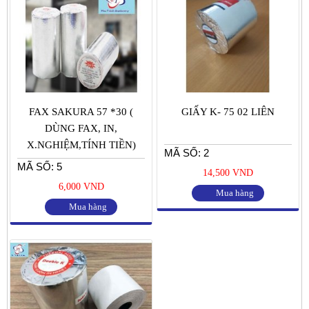
FAX SAKURA 57 *30 (
GIẤY K- 75 02 LIÊN
DÙNG FAX, IN,
X.NGHIỆM,TÍNH TIỀN)
MÃ SỐ: 2
MÃ SỐ: 5
14,500 VND
6,000 VND
Mua hàng
Mua hàng