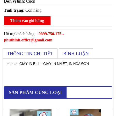
Đơn vị tính:
Cuộn
Tình trạng:
Còn hàng
Thêm vào giỏ hàng
Hỗ trợ khách hàng:
0899.750.175 -
phuthinh.office@gmail.com
THÔNG TIN CHI TIẾT
BÌNH LUẬN
✅ ✅ ✅ GIẤY IN BILL - GIẤY IN NHIỆT, IN HÓA ĐƠN
SẢN PHẨM CÙNG LOẠI