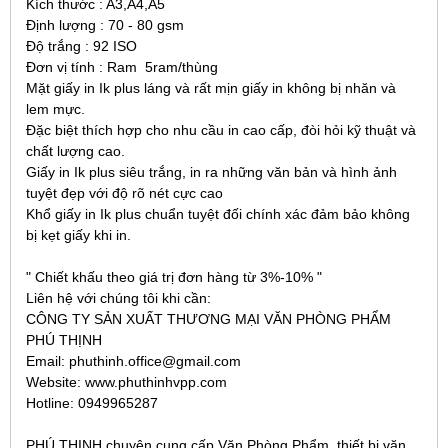
Kích thước
: A3,A4,A5
Định lượng
: 70 - 80 gsm
Độ trắng
: 92 ISO
Đơn vị tính
: Ram
5ram/thùng
Mặt giấy in Ik plus láng và rất mịn giấy in không bị nhăn và
lem mực.
Đặc biệt thích hợp cho nhu cầu in cao cấp, đòi hỏi kỹ thuật và
chất lượng cao.
Giấy in Ik plus siêu trắng, in ra những văn bản và hình ảnh
tuyệt đẹp với độ rõ nét cực cao
Khổ giấy in Ik plus chuẩn tuyệt đối chính xác đảm bảo không
bị kẹt giấy khi in.
" Chiết khấu theo giá trị đơn hàng từ 3%-10% "
Liên hệ với chúng tôi khi cần:
CÔNG TY SẢN XUẤT THƯƠNG MẠI VĂN PHÒNG PHẨM
PHÚ THỊNH
Email: phuthinh.office@gmail.com
Website: www.phuthinhvpp.com
Hotline: 0949965287
PHÚ THỊNH chuyên cung cấp Văn Phòng Phẩm, thiết bị văn