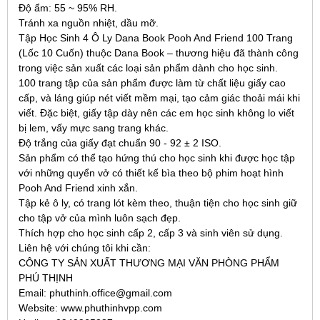
Độ ẩm: 55 ~ 95% RH.
Tránh xa nguồn nhiệt, dầu mỡ.
Tập Học Sinh 4 Ô Ly Dana Book Pooh And Friend 100 Trang
(Lốc 10 Cuốn) thuộc Dana Book – thương hiệu đã thành công
trong việc sản xuất các loại sản phẩm dành cho học sinh.
100 trang tập của sản phẩm được làm từ chất liệu giấy cao
cấp, và láng giúp nét viết mềm mại, tạo cảm giác thoải mái khi
viết. Đặc biệt, giấy tập dày nên các em học sinh không lo viết
bị lem, vấy mực sang trang khác.
Độ trắng của giấy đạt chuẩn 90 - 92 ± 2 ISO.
Sản phẩm có thể tạo hứng thú cho học sinh khi được học tập
với những quyển vở có thiết kế bìa theo bộ phim hoạt hình
Pooh And Friend xinh xắn.
Tập kẻ ô ly, có trang lót kèm theo, thuận tiện cho học sinh giữ
cho tập vở của mình luôn sạch đẹp.
Thích hợp cho học sinh cấp 2, cấp 3 và sinh viên sử dụng.
Liên hệ với chúng tôi khi cần:
CÔNG TY SẢN XUẤT THƯƠNG MẠI VĂN PHÒNG PHẨM
PHÚ THỊNH
Email: phuthinh.office@gmail.com
Website: www.phuthinhvpp.com