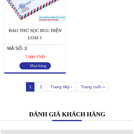
BAO THƯ SỌC BUU ĐIỆN
LOẠI 1
MÃ SỐ: 3
7,000 VND
Mua hàng
1
2
Trang tiếp ›
Trang cuối ››
ĐÁNH GIÁ KHÁCH HÀNG