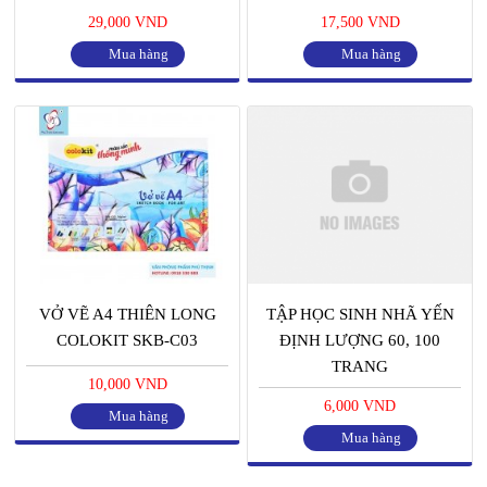
29,000 VND
17,500 VND
Mua hàng
Mua hàng
VỞ VẼ A4 THIÊN LONG
TẬP HỌC SINH NHÃ YẾN
COLOKIT SKB-C03
ĐỊNH LƯỢNG 60, 100
TRANG
10,000 VND
6,000 VND
Mua hàng
Mua hàng