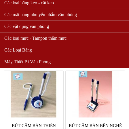
Các loại băng keo - cắt keo
Các mặt hàng nhu yếu phẩm văn phòng
BÚT KÝ PENTEL NÉT
BÚT MY GEL GEL ĐÔNG Á
0.7MM BL57 (CHÍNH
Các vật dụng văn phòng
HÃNG)
10,000 VND
Các loại mực - Tampon thấm mực
MÃ SỐ: Pentel BL57
Mua hàng
59,000 VND
Các Loại Bảng
Mua hàng
Máy Thiết Bị Văn Phòng
BÚT CẮM BÀN THIÊN
BÚT CẮM BÀN BẾN NGHÉ