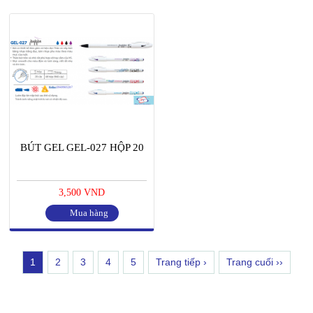
BÚT GEL GEL-027 HỘP 20
3,500 VND
Mua hàng
1
2
3
4
5
Trang tiếp ›
Trang cuối ››