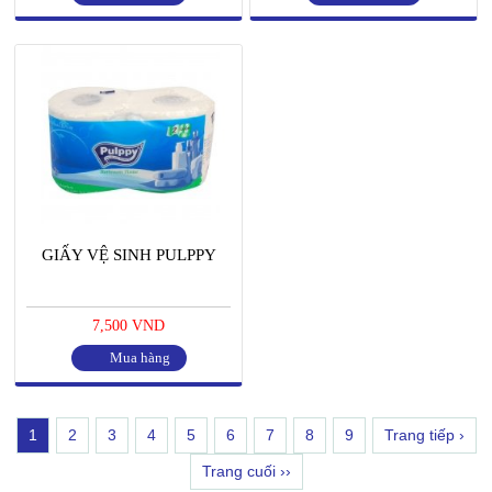
GIẤY VỆ SINH PULPPY
7,500 VND
Mua hàng
1
2
3
4
5
6
7
8
9
Trang tiếp ›
Trang cuối ››