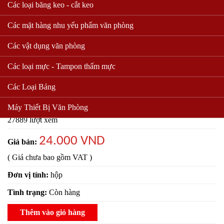
Các loại băng keo - cắt keo
Các mặt hàng nhu yếu phẩm văn phòng
Các vật dụng văn phòng
Các loại mực - Tampon thấm mực
khăn giấy hộp pulppy
Các Loại Bảng
Mã sản phẩm:
Máy Thiết Bị Văn Phòng
27889 lượt xem
24.000 VND
Giá bán:
( Giá chưa bao gồm VAT )
Đơn vị tính:
hộp
Tình trạng:
Còn hàng
Thêm vào giỏ hàng