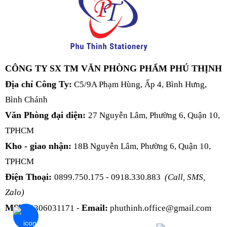
CÔNG TY SX TM VĂN PHÒNG PHẨM PHÚ THỊNH
Địa chỉ Công Ty:
C5/9A Phạm Hùng, Ấp 4, Bình Hưng,
Bình Chánh
Văn Phòng đại diện:
27 Nguyễn Lâm, Phường 6, Quận 10,
TPHCM
Kho - giao nhận:
18B Nguyễn Lâm, Phường 6, Quận 10,
TPHCM
Điện Thoại:
0899.750.175 - 0918.330.883
(Call, SMS,
Zalo)
MST:
Email:
0306031171 -
phuthinh.office@gmail.com