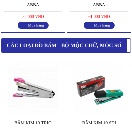
ABBA
ABBA
52,000 VND
61,000 VND
Mua hàng
Mua hàng
CÁC LOẠI ĐỒ BẤM - BỘ MỘC CHỮ, MỘC SỐ
BẤM KIM 10 TRIO
BẤM KIM 10 SDI