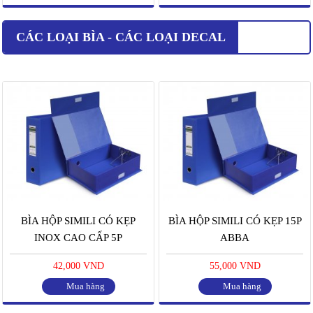
CÁC LOẠI BÌA - CÁC LOẠI DECAL
BÌA HỘP SIMILI CÓ KẸP
BÌA HỘP SIMILI CÓ KẸP 15P
INOX CAO CẤP 5P
ABBA
42,000 VND
55,000 VND
Mua hàng
Mua hàng