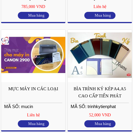
785,000 VND
Liên hệ
Mua hàng
Mua hàng
MỰC MÁY IN CÁC LOẠI
BÌA TRÌNH KÝ KÉP A4,A5
CAO CẤP TIẾN PHÁT
MÃ SỐ: mucin
MÃ SỐ: trinhkytienphat
Liên hệ
52,000 VND
Mua hàng
Mua hàng