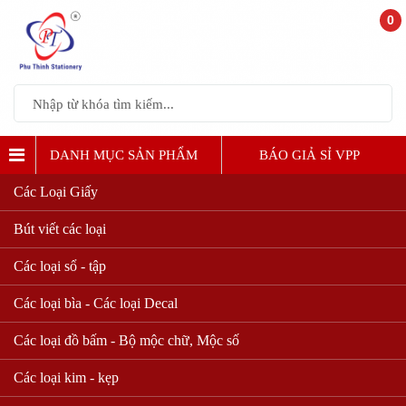
0
DANH MỤC SẢN PHẨM
BÁO GIẢ SỈ VPP
Các Loại Giấy
T NHẤT THỊ TRƯỜNG"
. CTKM
4tr - 8tr CHIẾT KHẤU 5%
,
t
Bút viết các loại
Các loại sổ - tập
Các loại bìa - Các loại Decal
Các loại đồ bấm - Bộ mộc chữ, Mộc số
Các loại kim - kẹp