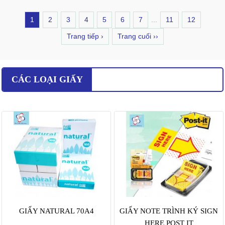
1
2
3
4
5
6
7
...
11
12
Trang tiếp ›
Trang cuối ››
CÁC LOẠI GIẤY
GIẤY NATURAL 70A4
GIẤY NOTE TRÌNH KÝ SIGN
HERE POST IT