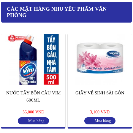
CÁC MẶT HÀNG NHU YẾU PHẨM VĂN
PHÒNG
NƯỚC TẨY BỒN CẦU VIM
GIẤY VỆ SINH SÀI GÒN
600ML
36,000 VND
3,100 VND
Mua hàng
Mua hàng