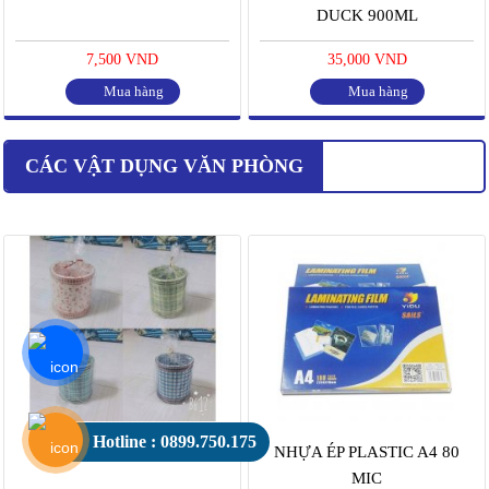
DUCK 900ML
7,500 VND
35,000 VND
Mua hàng
Mua hàng
CÁC VẬT DỤNG VĂN PHÒNG
Hotline : 0899.750.175
HỘP CẮM BÚT GIẤY
NHỰA ÉP PLASTIC A4 80
MIC