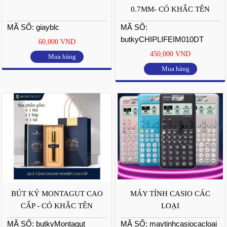
0.7MM- CÓ KHẮC TÊN
MÃ SỐ: giayblc
MÃ SỐ:
butkyCHIPLIFEIM010DT
60,000 VND
450,000 VND
Mua hàng
Mua hàng
BÚT KÝ MONTAGUT CAO
MÁY TÍNH CASIO CÁC
CẤP - CÓ KHẮC TÊN
LOẠI
MÃ SỐ: butkyMontagut
MÃ SỐ: maytinhcasiocacloai