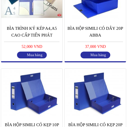
BÌA TRÌNH KÝ KÉP A4,A5
BÌA HỘP SIMILI CÓ DÂY 20P
CAO CẤP TIẾN PHÁT
ABBA
52,000 VND
37,000 VND
Mua hàng
Mua hàng
BÌA HỘP SIMILI CÓ KẸP 10P
BÌA HỘP SIMILI CÓ KẸP 20P