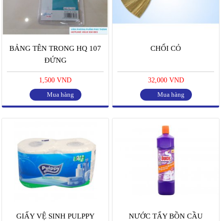
BẢNG TÊN TRONG HQ 107
CHỔI CỎ
ĐỨNG
1,500 VND
32,000 VND
Mua hàng
Mua hàng
GIẤY VỆ SINH PULPPY
NƯỚC TẨY BỒN CẦU