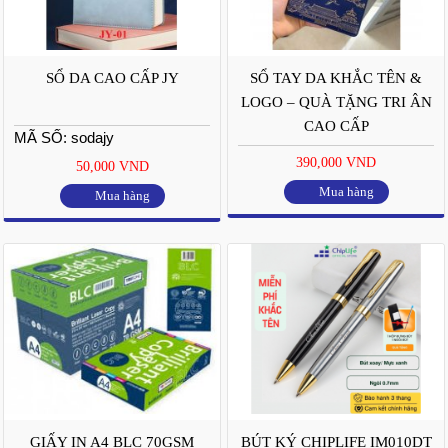
SỔ DA CAO CẤP JY
SỔ TAY DA KHẮC TÊN &
LOGO – QUÀ TẶNG TRI ÂN
CAO CẤP
MÃ SỐ: sodajy
390,000 VND
50,000 VND
Mua hàng
Mua hàng
GIẤY IN A4 BLC 70GSM
BÚT KÝ CHIPLIFE IM010DT