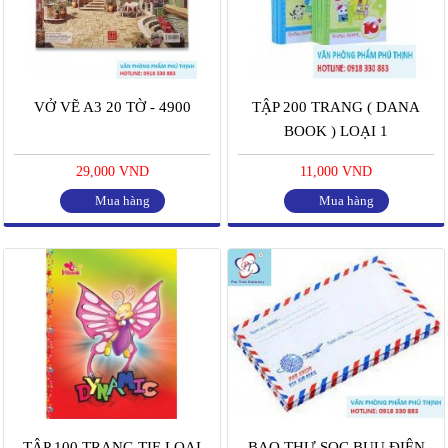
VỞ VẼ A3 20 TỜ - 4900
TẬP 200 TRANG ( DANA
BOOK ) LOẠI 1
29,000 VND
11,000 VND
Mua hàng
Mua hàng
TẬP 100 TRANG TIE LOẠI
BAO THƯ SỌC BUU ĐIỆN